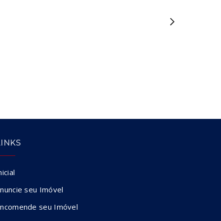
LINKS
nicial
nuncie seu Imóvel
ncomende seu Imóvel