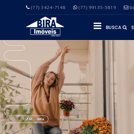
(77) 3424-7148
(77) 99135-5819
b
BUSCA