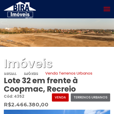
MEN
Imóveis
Venda Terrenos Urbanos
INICIAL
IMÓVEIS
Lote 32 em frente à
Coopmac, Recreio
Cód: 4352
VENDA
TERRENOS URBANOS
R$2.466.380,00